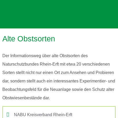
Alte Obstsorten
Der Informationsweg über alte Obstsorten des
INMITTEN DES
FRIESHEIMER BUSCH
Naturschutzbundes Rhein-Erft mit etwa 20 verschiedenen
Sorten stellt nicht nur einen Ort zum Ansehen und Probieren
Inmitten des Waldgebietes Friesheimer
dar, sondern stellt auch ein interessantes Experimentier- und
Busch
Beobachtungsfeld für die Neuanlage sowie den Schutz alter
Obstwiesenbestände dar.
NABU Kreisverband Rhein-Erft