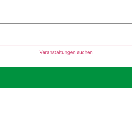
- UND
ZENTRUM
TADT
Veranstaltungen suchen
sheimer Busch