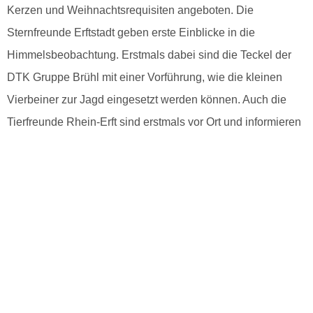
Kerzen und Weihnachtsrequisiten angeboten. Die
Sternfreunde Erftstadt geben erste Einblicke in die
Himmelsbeobachtung. Erstmals dabei sind die Teckel der
DTK Gruppe Brühl mit einer Vorführung, wie die kleinen
Vierbeiner zur Jagd eingesetzt werden können. Auch die
Tierfreunde Rhein-Erft sind erstmals vor Ort und informieren
über das Leben der Igel.
Weil die Waldweihnacht ein Erlebnis für die ganze Familie
ist, stehen auch viele Aktionen für Kinder auf dem
Programm: Stockbrotbacken am Lagerfeuer, Kinderspiele
bei der Waldschule des Hegerings Erftstadt und der
Abfallberatung der Stadt Erftstadt, Basteln für Kinder bei der
Biostation Bonn Rhein/Erft, und in der Bibliothek liest Heike
Fischer Geschichten vom Waldwichtel. Wenn es dämmert