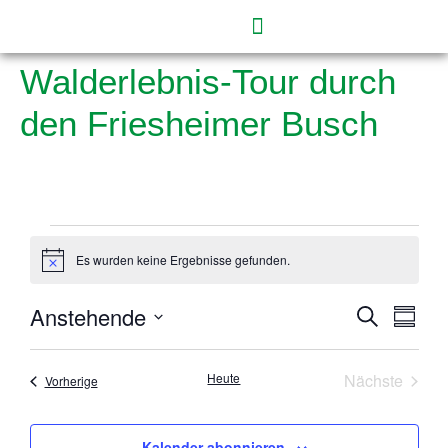
Walderlebnis-Tour durch
den Friesheimer Busch
Es wurden keine Ergebnisse gefunden.
Hinweis
Anstehende
Veranst
Vera
Suche
Zusam
Ansi
Datum
Suche
auswählen.
Navi
und
Veran
Heute
Nächste
Veranstaltungen
Vorherige
Ansicht
Navigat
Kalender abonnieren