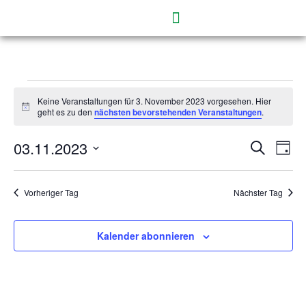
Keine Veranstaltungen für 3. November 2023 vorgesehen. Hier
Hinweis
geht es zu den
nächsten bevorstehenden Veranstaltungen
.
03.11.2023
Verans
Ver
Suche
Tag
Ans
Datum
Suche
wählen.
Nav
und
Vorheriger Tag
Nächster Tag
Ansich
Naviga
Kalender abonnieren