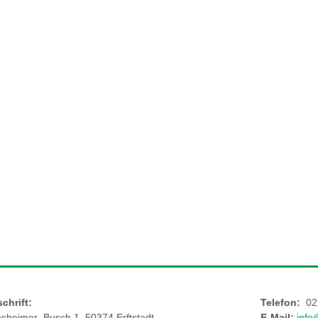
chrift:
Telefon:
02
esheimer Busch 1, 50374 Erftstadt
E-Mail:
info