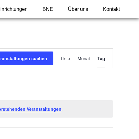
inrichtungen
BNE
Über uns
Kontakt
Veranstaltung
eranstaltungen suchen
Liste
Monat
Tag
Ansichten-
Navigation
orstehenden Veranstaltungen
.