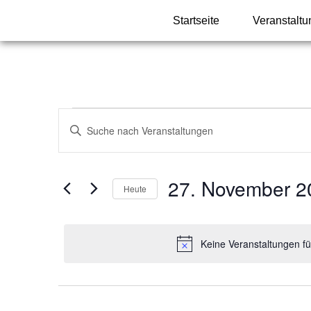
Startseite
Veranstalt
Veranstaltungen
Bitte
Schlüsselwort
Suche
eingeben.
Suche
und
nach
Veranstaltungen
27. November 2
Ansichten,
Schlüsselwort.
Heute
Navigation
Datum
wählen.
Keine Veranstaltungen f