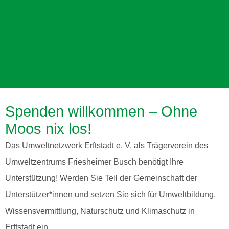
Spenden willkommen – Ohne
Moos nix los!
UMWELT- UND
Das Umweltnetzwerk Erftstadt e. V. als Trägerverein des
NATURPARKZENTRUM
Umweltzentrums Friesheimer Busch benötigt Ihre
ERFTSTADT
Unterstützung! Werden Sie Teil der Gemeinschaft der
Unterstützer*innen und setzen Sie sich für Umweltbildung,
Inmitten des Friesheimer Busch
Wissensvermittlung, Naturschutz und Klimaschutz in
Erftstadt ein.